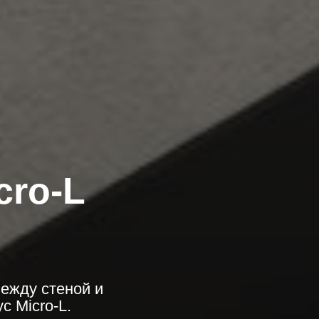
ro-L
между стеной и
 Micro-L.