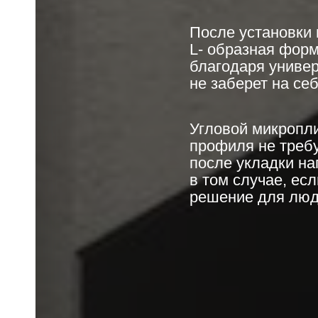
После установки 
L- образная форм
благодаря униве
не заберет на се
Угловой микропли
профиля не требу
после укладки на
в том случае, ес
решение для люде