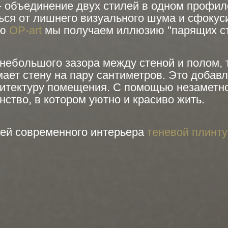
- объединение двух стилей в одном профил
ься от лишнего визуального шума и сфокус
лю
OP-art
мы получаем иллюзию "парящих ст
 небольшого зазора между стеной и полом,
ает стену на пару сантиметров. Это добавл
хитектуру помещения. С помощью незаметно
нство, в котором уютно и красиво жить.
лей современн
ого интерьера
теневой плинту