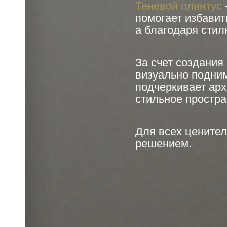
Теневой плинтус
помогает избавит
а благодаря сти
За счет создания
визуально подним
подчеркивает ар
стильное простра
Для всех цените
решением.