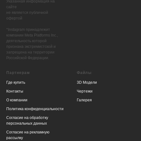
Указанная информация на
сайте
не является публичной
офертой
*Instagram принадлежит
компании Meta Platforms Inc.,
деятельность которой
признана экстремистской и
запрещена на территории
Российской Федерации.
Партнерам
Файлы
Где купить
3D Модели
Контакты
Чертежи
О компании
Г
алерея
Политика конфиденциальности
Согласие на обработку
персональных данных
Согласие на рекламную
рассылку