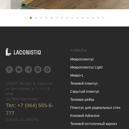
ТОВАРЫ
Микроплинтус
Микроплинтус Light
Микро-L
Теневой плинтус
123007, Москва, м. Аэропорт
ул. Викторенко, д. 5, ст 1, 6
Скрытый плинтус
этаж.
БЦ "Виктори Плаза"
Теневая рейка
Тел:
+7 (964) 555-6-
Плинтус для радиальных стен
777
Клеевой Adhesive
© 2026 LACONISTIQ
Теневой потолочный карниз